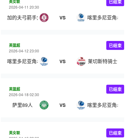
英女联
已结束
2026-04-11 20:30
加的夫弓箭手女篮
喀里多尼亚角斗士女篮
VS
英篮超
已结束
2026-04-12 23:00
喀里多尼亚角斗士
莱切斯特骑士
VS
英篮超
已结束
2026-04-18 02:30
萨里89人
喀里多尼亚角斗士
VS
英女联
已结束