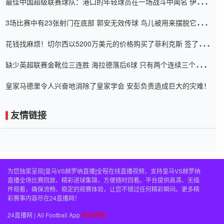
最佳中国超级联赛球队：港口的年轻球员在一场战斗中闻名 伊万放
弃了泰桑（Taishan）
3场比赛中有23张射门在底部 郭安无效传球 鸟儿被用来摆脱它
Setien痴迷于三名后卫
花钱找麻烦！切尔西以5200万美元的价格购买了菲利克斯 签了7年
并在半年内租了夏窗口
缺少英超联赛金靴位三连胜 海拉德落后6球 只有两个连续三个连续
三靴
皇家马德里令人兴奋地消除了皇家学会 安彭负责造成巨大的灾难！
友情链接
为您独家呈现[皇马VS赫罗纳直播]全程在线直播视频，支持皇马VS赫罗纳
直播全场比赛回放、精彩进球集锦，方便随时回看。平台提供高清、无插
件观看，确保流畅、稳定的观赛体验，让您不错过任何精彩瞬间。更多精
彩赛事内容尽在24直播网！
24直播网 | All Football App
网站地图