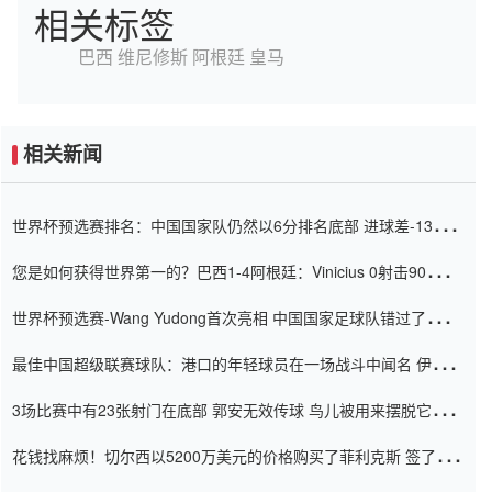
相关标签
巴西
维尼修斯
阿根廷
皇马
相关新闻
世界杯预选赛排名：中国国家队仍然以6分排名底部 进球差-13令人
震惊
您是如何获得世界第一的？巴西1-4阿根廷：Vinicius 0射击90分钟
内
世界杯预选赛-Wang Yudong首次亮相 中国国家足球队错过了世界
杯0-2
最佳中国超级联赛球队：港口的年轻球员在一场战斗中闻名 伊万放
弃了泰桑（Taishan）
3场比赛中有23张射门在底部 郭安无效传球 鸟儿被用来摆脱它
Setien痴迷于三名后卫
花钱找麻烦！切尔西以5200万美元的价格购买了菲利克斯 签了7年
并在半年内租了夏窗口