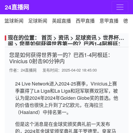
24直播网
篮球新闻
足球新闻
英超直播
西甲直播
意甲直播
德甲
现在的位置：
首页
>
资讯
>
足球资讯
>
世界杯新
闻
>
您是如何获得世界第一的？巴西1-4阿根廷：
Vinicius 0射击90分钟内
您是如何获得世界第一的？巴西1-4阿根廷：
Vinicius 0射击90分钟内
作者：
24直播网
发布时间：2025-04-02 18:45:00
24 Live Network进入2024-25赛季，Vinicius上赛
季赢得了La Liga和La Liga和冠军联赛双冠军，被
认为是2024年2024年Golden Globe奖的首选。他
的价值也很快上升到了2亿欧元，在海拉兰
（Haaland）中排名第一。
但是这个消息是在金球奖颁奖典礼前一天发布
的，2024年金球奖颁奖典礼属于罗德里。皇家马