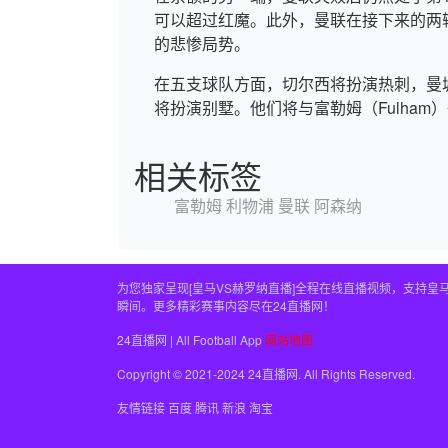
可以超过红魔。此外，曼联在接下来的两
的悲惨局势。
在五支球队方面，切尔西将扮演热刺，曼
将扮演别墅。他们将与富勒姆（Fulha
相关标签
富勒姆
利物浦
曼联
阿森纳
为您独家呈现[皇马VS赫罗纳直播]全程在线直播视频，支持
瞬间。更多精彩赛事内容尽在24直播网！
24直播网 | All Football App
网站地图
Copyright © 2021-2024 24直播网. All Rights Reserved.
友情链接
百度
腾讯
新浪
淘宝