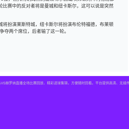
轮比赛中的反对者将是曼城和纽卡斯尔，这可以说是突然
城将扮演莱斯特城，纽卡斯尔将扮演布伦特福德，布莱顿
m）争夺两个席位，后者输了这一轮。
皇马VS赫罗纳直播全场比赛回放、精彩进球集锦，方便随时回看。平台提供高清、无