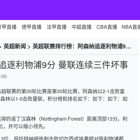
意甲直播
德甲直播
法甲直播
中超直播
CBA直播
NBA直
>
英超新闻
>
英超联赛排行榜：阿森纳追逐利物浦9分
追逐利物浦9分 曼联连续三件坏事
:00
英超联赛的第30轮比赛是第30轮比赛，阿森纳以2-1击败富
汉森林以1-0击败曼联，积分榜和排名如下：如下：如下：如
丁汉森林（Nottingham Forest）距离顶部13分。利
比，并可以缩小领先。
13位，但托特纳姆热刺击败切尔西或埃弗顿对阵利物浦都