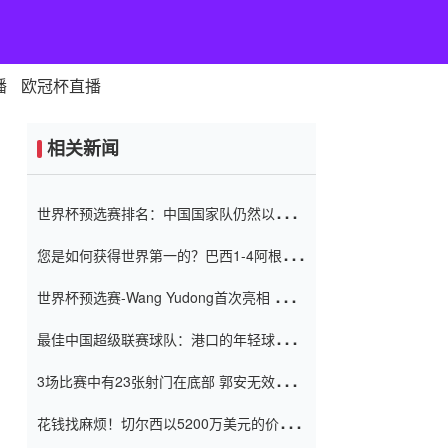
播
欧冠杯直播
相关新闻
世界杯预选赛排名：中国国家队仍然以6分
排名底部 进球差-13令人震惊
您是如何获得世界第一的？巴西1-4阿根
廷：Vinicius 0射击90分钟内
世界杯预选赛-Wang Yudong首次亮相 中国
国家足球队错过了世界杯0-2
最佳中国超级联赛球队：港口的年轻球员在
一场战斗中闻名 伊万放弃了泰桑
3场比赛中有23张射门在底部 郭安无效传球
（Taishan）
鸟儿被用来摆脱它 Setien痴迷于三名后卫
花钱找麻烦！切尔西以5200万美元的价格
购买了菲利克斯 签了7年 并在半年内租了夏