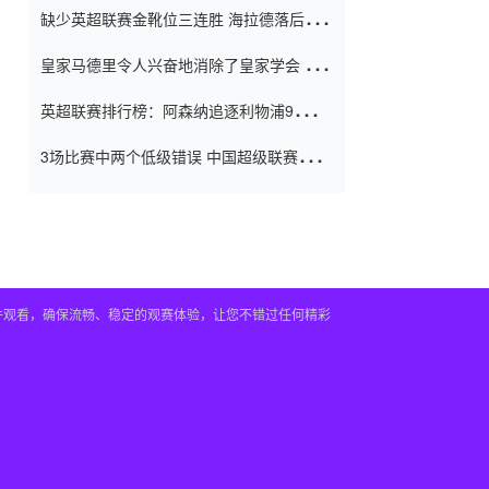
缺少英超联赛金靴位三连胜 海拉德落后6球
窗口
只有两个连续三个连续三靴
皇家马德里令人兴奋地消除了皇家学会 安
彭负责造成巨大的灾难！
英超联赛排行榜：阿森纳追逐利物浦9分 曼
联连续三件坏事
3场比赛中两个低级错误 中国超级联赛的前
守门员很老 是时候让位了 最好的继任者出
现
插件观看，确保流畅、稳定的观赛体验，让您不错过任何精彩