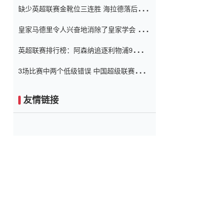
缺少英超联赛金靴位三连胜 海拉德落后6球
窗口
只有两个连续三个连续三靴
皇家马德里令人兴奋地消除了皇家学会 安
彭负责造成巨大的灾难！
英超联赛排行榜：阿森纳追逐利物浦9分 曼
联连续三件坏事
3场比赛中两个低级错误 中国超级联赛的前
守门员很老 是时候让位了 最好的继任者出
现
友情链接