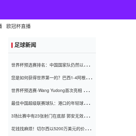
播
欧冠杯直播
足球新闻
世界杯预选赛排名：中国国家队仍然以6分
排名底部 进球差-13令人震惊
您是如何获得世界第一的？巴西1-4阿根
廷：Vinicius 0射击90分钟内
世界杯预选赛-Wang Yudong首次亮相 中国
国家足球队错过了世界杯0-2
最佳中国超级联赛球队：港口的年轻球员在
一场战斗中闻名 伊万放弃了泰桑
3场比赛中有23张射门在底部 郭安无效传球
（Taishan）
鸟儿被用来摆脱它 Setien痴迷于三名后卫
花钱找麻烦！切尔西以5200万美元的价格
购买了菲利克斯 签了7年 并在半年内租了夏