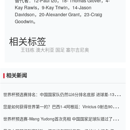
替代者：12-Paul Izo，18- Thomas Glover，4-
Kay Rawls，9-Kay Triwin，14-Jason
Davidson，20-Alexander Grant，23-Craig
Goodwin。
相关标签
王钰栋
澳大利亚
国足
塞尔吉尼奥
相关新闻
世界杯预选赛排名：中国国家队仍然以6分排名底部 进球差-13令人
震惊
您是如何获得世界第一的？巴西1-4阿根廷：Vinicius 0射击90分钟
内
世界杯预选赛-Wang Yudong首次亮相 中国国家足球队错过了世界
杯0-2