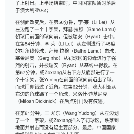
子上射出。上半场结束时，中国国家队暂时落后
于澳大利亚0-2；
在侧面改变后，在第50分钟，李·莱（Li Lei）从
左边跑了一个十字架，拜赫·拉穆（Baihe Lamu）
朝球门前面的球向前，但被瑞安（Ryan）击中。
在第54分钟，李·莱（Li Lei）从左侧进行了45度
的对角线传球，拜赫·拉穆（Baihe Lamu）击球，
塞金尼奥（Serginho）从罚球区的边缘进行了强
烈的射击，并被瑞安（Ryan）从基线中得救。在
第57分钟，杨Zexiang从右下方从底部进行了一
个十字架，张Yuning在前面的球向前迈出了球，
而球门却错过了近角。在第62分钟，澳大利亚从
右边的角球踢了一个角球，米洛什·迪基尼克
（Milosh Dickinick）在后点射门没有痕迹。
在第81分钟，王·尤东（Wang Yudong）从左边划
了一个十字架，杨Zexiang插入了罚球区，跌落到
地面并射击而没有踢主要部分。最后，中国国家