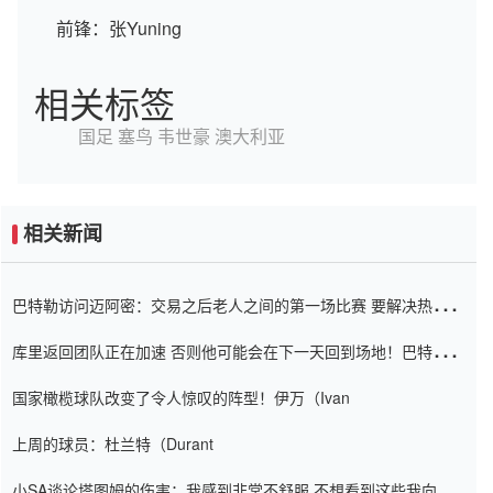
前锋：张Yuning
相关标签
国足
塞鸟
韦世豪
澳大利亚
相关新闻
巴特勒访问迈阿密：交易之后老人之间的第一场比赛 要解决热情的
怨恨
库里返回团队正在加速 否则他可能会在下一天回到场地！巴特勒迈
阿密的纸牌游戏引起了人们的关注
国家橄榄球队改变了令人惊叹的阵型！伊万（Ivan
上周的球员：杜兰特（Durant
小SA谈论塔图姆的伤害：我感到非常不舒服 不想看到这些我向他