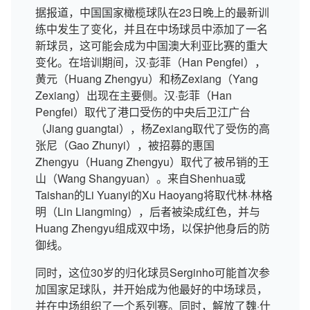
据报道，中国国家橄榄球队在23日晚上的最新训
练中发生了变化，并且在中场球员中添加了一名
新球员，这可能会成为中国澳大利亚比赛的重大
变化。在培训期间，汉·彭菲（Han Pengfei），
黄元（Huang Zhengyu）和杨Zexiang（Yang
Zexiang）出现在主要侧。汉·彭菲（Han
Pengfei）取代了港口受伤的中央后卫江广台
（Jiang guangtai），杨Zexiang取代了受伤的高
张尼（Gao Zhunyi），被招募的惠国
Zhengyu（Huang Zhengyu）取代了被吊销的王
山（Wang Shangyuan）。来自Shenhua或
Taishan的Li Yuanyi的Xu Haoyang将取代林·林格
明（Lin Liangming），后者被染成红色，并与
Huang Zhengyu组成双中场，以保护他身后的防
御线。
同时，这位30岁的归化球员Serginho可能首次参
加国家足球队，并开始成为他最好的中场球员，
并在中场组织了一个系列赛。同时，解放了魏·什