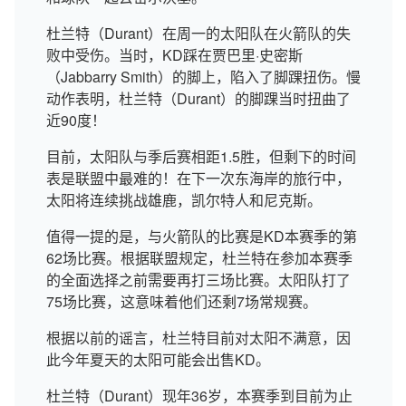
杜兰特（Durant）在周一的太阳队在火箭队的失
败中受伤。当时，KD踩在贾巴里·史密斯
（Jabbarry Smith）的脚上，陷入了脚踝扭伤。慢
动作表明，杜兰特（Durant）的脚踝当时扭曲了
近90度！
目前，太阳队与季后赛相距1.5胜，但剩下的时间
表是联盟中最难的！在下一次东海岸的旅行中，
太阳将连续挑战雄鹿，凯尔特人和尼克斯。
值得一提的是，与火箭队的比赛是KD本赛季的第
62场比赛。根据联盟规定，杜兰特在参加本赛季
的全面选择之前需要再打三场比赛。太阳队打了
75场比赛，这意味着他们还剩7场常规赛。
根据以前的谣言，杜兰特目前对太阳不满意，因
此今年夏天的太阳可能会出售KD。
杜兰特（Durant）现年36岁，本赛季到目前为止