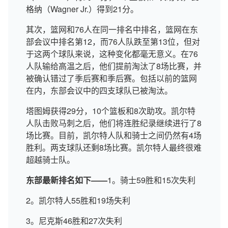
格纳（Wagner Jr.）得到21分。
其次，篮网和76人在同一排名中排名，篮网在东
部会议中排名第12，而76人队跌至第13位，但对
于这两个球队来说，这种变化都毫无意义。在76
人队输给高温之后，他们提前淘汰了8场比赛，并
被确认错过了季后赛和季后赛。包括以前的篮网
在内，东部会议中的四支球队已被淘汰。
塔图姆获得29分，10个篮板和8次助攻。凯尔特
人队击败马刺之后，他们将连胜纪录继续进行了8
场比赛。目前，凯尔特人队和骑士之间仍然有4场
胜利。两支球队还剩8场比赛。凯尔特人最终很难
超越骑士队。
东部最新排名如下——
1。骑士59胜和15次失利
2。凯尔特人55胜和19场失利
3。尼克斯46胜和27次失利