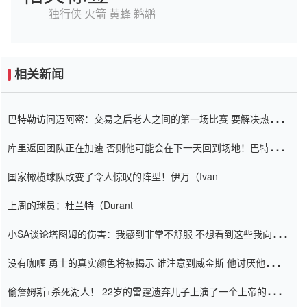
独行侠
火箭
黄蜂
鹈鹕
相关新闻
巴特勒访问迈阿密：交易之后老人之间的第一场比赛 要解决热情的
怨恨
库里返回团队正在加速 否则他可能会在下一天回到场地！巴特勒迈
阿密的纸牌游戏引起了人们的关注
国家橄榄球队改变了令人惊叹的阵型！伊万（Ivan
上周的球员：杜兰特（Durant
小SA谈论塔图姆的伤害：我感到非常不舒服 不想看到这些我向他
道歉
没有咖喱 勇士的真实颜色将被揭示 谁注意到威金斯 他讨厌他的老
老板
偷詹姆斯+杀死湖人！ 22岁的雷霆遗弃儿子上演了一个上帝的剧
本：疯狂的反击争夺1亿元人民币的合同