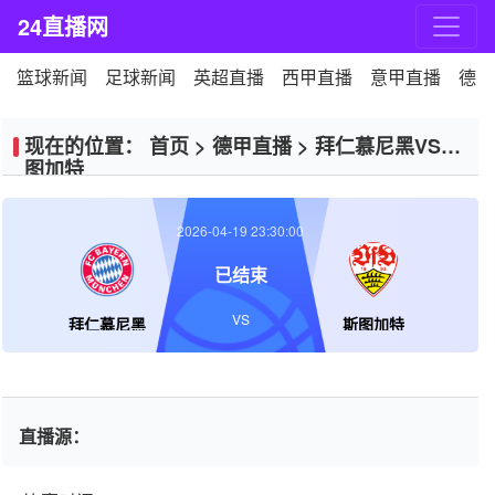
24直播网
篮球新闻
足球新闻
英超直播
西甲直播
意甲直播
德甲
现在的位置：
首页
>
德甲直播
>
拜仁慕尼黑VS斯
图加特
2026-04-19 23:30:00
已结束
VS
拜仁慕尼黑
斯图加特
直播源：