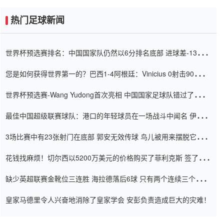
热门足球新闻
世界杯预选赛排名：中国国家队仍然以6分排名底部 进球差-13令人
震惊
您是如何获得世界第一的？巴西1-4阿根廷：Vinicius 0射击90分钟
内
世界杯预选赛-Wang Yudong首次亮相 中国国家足球队错过了世界
杯0-2
最佳中国超级联赛球队：港口的年轻球员在一场战斗中闻名 伊万放
弃了泰桑（Taishan）
3场比赛中有23张射门在底部 郭安无效传球 鸟儿被用来摆脱它
Setien痴迷于三名后卫
花钱找麻烦！切尔西以5200万美元的价格购买了菲利克斯 签了7年
并在半年内租了夏窗口
缺少英超联赛金靴位三连胜 海拉德落后6球 只有两个连续三个连续
三靴
皇家马德里令人兴奋地消除了皇家学会 安彭负责造成巨大的灾难！