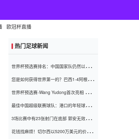
播
欧冠杯直播
热门足球新闻
世界杯预选赛排名：中国国家队仍然以6分
排名底部 进球差-13令人震惊
您是如何获得世界第一的？巴西1-4阿根
廷：Vinicius 0射击90分钟内
世界杯预选赛-Wang Yudong首次亮相 中国
国家足球队错过了世界杯0-2
最佳中国超级联赛球队：港口的年轻球员在
一场战斗中闻名 伊万放弃了泰桑
3场比赛中有23张射门在底部 郭安无效传球
（Taishan）
鸟儿被用来摆脱它 Setien痴迷于三名后卫
花钱找麻烦！切尔西以5200万美元的价格
购买了菲利克斯 签了7年 并在半年内租了夏