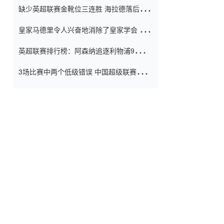
缺少英超联赛金靴位三连胜 海拉德落后6球
窗口
只有两个连续三个连续三靴
皇家马德里令人兴奋地消除了皇家学会 安
彭负责造成巨大的灾难！
英超联赛排行榜：阿森纳追逐利物浦9分 曼
联连续三件坏事
3场比赛中两个低级错误 中国超级联赛的前
守门员很老 是时候让位了 最好的继任者出
现