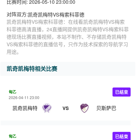
比赛时间: 2026-05-10 23:00:00
对阵双方:
凯奇凯梅特VS梅索科菲德
凯奇凯梅特VS梅索科菲德：在线看凯奇凯梅特VS梅索
科菲德高清直播，24直播网提供凯奇凯梅特VS梅索科菲
德现场比赛直播视频，本站不制作、不存储凯奇凯梅特
VS梅索科菲德的直播信号，只作为技术探索的导航学习
用途。
凯奇凯梅特相关比赛
匈乙
已结束
2026-04-11 23:00
凯奇凯梅特
贝斯萨巴
VS
匈乙
已结束