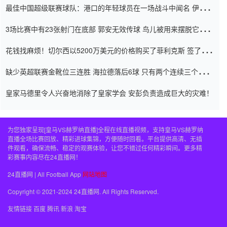
最佳中国超级联赛球队：港口的年轻球员在一场战斗中闻名 伊万放
弃了泰桑（Taishan）
3场比赛中有23张射门在底部 郭安无效传球 鸟儿被用来摆脱它
Setien痴迷于三名后卫
花钱找麻烦！切尔西以5200万美元的价格购买了菲利克斯 签了7年
并在半年内租了夏窗口
缺少英超联赛金靴位三连胜 海拉德落后6球 只有两个连续三个连续
三靴
皇家马德里令人兴奋地消除了皇家学会 安彭负责造成巨大的灾难！
为您独家呈现[皇马VS赫罗纳直播]全程在线直播视频，支持皇马VS赫罗纳
直播全场比赛回放、精彩进球集锦，方便随时回看。平台提供高清、无插
件观看，确保流畅、稳定的观赛体验，让您不错过任何精彩瞬间。更多精
彩赛事内容尽在24直播网！
24直播网 | All Football App
网站地图
Copyright © 2021-2024 24直播网. All Rights Reserved.
友情链接
百度
腾讯
新浪
淘宝