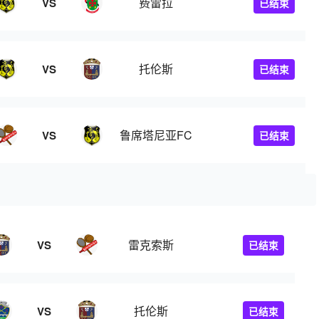
费雷拉
VS
已结束
托伦斯
VS
已结束
鲁席塔尼亚FC
VS
已结束
雷克索斯
VS
已结束
托伦斯
VS
已结束