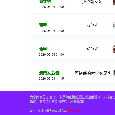
葡女锦
托伦斯女足
2026-04-26 22:00
葡甲
费伦斯
2026-04-26 23:00
葡甲
托伦斯
2026-05-05 01:00
澳南女后备
阿德莱德大学女足后
2026-05-09 11:15
为您独家呈现[皇马VS赫罗纳直播]全程在线直播视频，支持
瞬间。更多精彩赛事内容尽在24直播网！
24直播网 | All Football App
网站地图