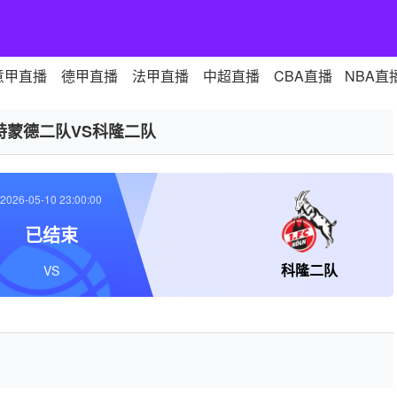
意甲直播
德甲直播
法甲直播
中超直播
CBA直播
NBA直
特蒙德二队VS科隆二队
2026-05-10 23:00:00
已结束
科隆二队
VS