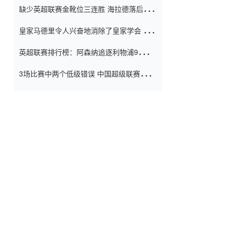
缺少英超联赛金靴位三连胜 海拉德落后6球
窗口
只有两个连续三个连续三靴
皇家马德里令人兴奋地消除了皇家学会 安
彭负责造成巨大的灾难！
英超联赛排行榜：阿森纳追逐利物浦9分 曼
联连续三件坏事
3场比赛中两个低级错误 中国超级联赛的前
守门员很老 是时候让位了 最好的继任者出
现