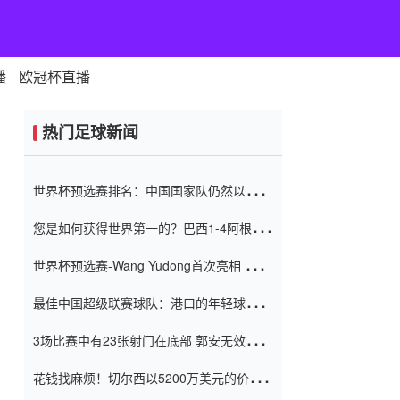
播
欧冠杯直播
热门足球新闻
世界杯预选赛排名：中国国家队仍然以6分
排名底部 进球差-13令人震惊
您是如何获得世界第一的？巴西1-4阿根
廷：Vinicius 0射击90分钟内
世界杯预选赛-Wang Yudong首次亮相 中国
国家足球队错过了世界杯0-2
最佳中国超级联赛球队：港口的年轻球员在
一场战斗中闻名 伊万放弃了泰桑
3场比赛中有23张射门在底部 郭安无效传球
（Taishan）
鸟儿被用来摆脱它 Setien痴迷于三名后卫
花钱找麻烦！切尔西以5200万美元的价格
购买了菲利克斯 签了7年 并在半年内租了夏