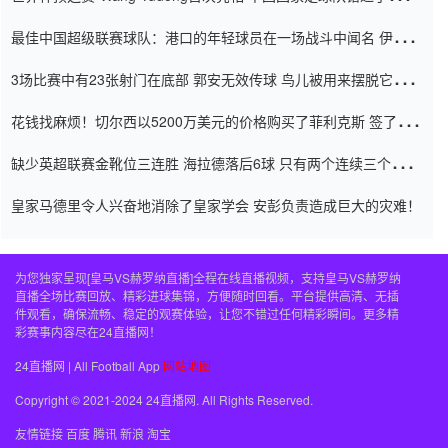
杯0-2
最佳中国超级联赛球队：港口的年轻球员在一场战斗中闻名 伊万放
弃了泰桑（Taishan）
3场比赛中有23张射门在底部 郭安无效传球 鸟儿被用来摆脱它
Setien痴迷于三名后卫
花钱找麻烦！切尔西以5200万美元的价格购买了菲利克斯 签了7年
并在半年内租了夏窗口
缺少英超联赛金靴位三连胜 海拉德落后6球 只有两个连续三个连续
三靴
皇家马德里令人兴奋地消除了皇家学会 安彭负责造成巨大的灾难！
为您独家呈现[皇马VS赫罗纳直播]全程在线直播视频，支持皇马VS赫罗纳
直播全场比赛回放、精彩进球集锦，方便随时回看。平台提供高清、无插
件观看，确保流畅、稳定的观赛体验，让您不错过任何精彩瞬间。更多精
彩赛事内容尽在24直播网！
24直播网 | All Football App
网站地图
Copyright © 2021-2024 24直播网. All Rights Reserved.
友情链接
百度
腾讯
新浪
淘宝