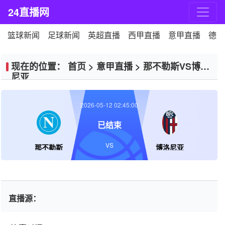
24直播网
篮球新闻
足球新闻
英超直播
西甲直播
意甲直播
德甲
现在的位置：
首页
>
意甲直播
>
那不勒斯VS博洛
尼亚
2026-05-12 02:45:00
已结束
VS
那不勒斯
博洛尼亚
直播源：