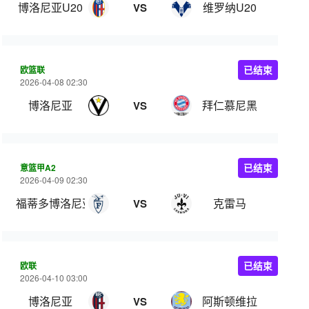
博洛尼亚U20
维罗纳U20
VS
欧篮联
已结束
2026-04-08 02:30
博洛尼亚
拜仁慕尼黑
VS
意篮甲A2
已结束
2026-04-09 02:30
福蒂多博洛尼亚
克雷马
VS
欧联
已结束
2026-04-10 03:00
博洛尼亚
阿斯顿维拉
VS