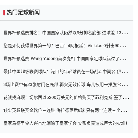
热门足球新闻
世界杯预选赛排名：中国国家队仍然以6分排名底部 进球差-13令人
震惊
您是如何获得世界第一的？巴西1-4阿根廷：Vinicius 0射击90分钟
内
世界杯预选赛-Wang Yudong首次亮相 中国国家足球队错过了世界
杯0-2
最佳中国超级联赛球队：港口的年轻球员在一场战斗中闻名 伊万放
弃了泰桑（Taishan）
3场比赛中有23张射门在底部 郭安无效传球 鸟儿被用来摆脱它
Setien痴迷于三名后卫
花钱找麻烦！切尔西以5200万美元的价格购买了菲利克斯 签了7年
并在半年内租了夏窗口
缺少英超联赛金靴位三连胜 海拉德落后6球 只有两个连续三个连续
三靴
皇家马德里令人兴奋地消除了皇家学会 安彭负责造成巨大的灾难！