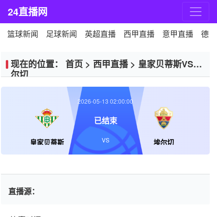
24直播网
篮球新闻
足球新闻
英超直播
西甲直播
意甲直播
德甲
现在的位置：
首页
>
西甲直播
>
皇家贝蒂斯VS埃
尔切
2026-05-13 02:00:00
已结束
VS
皇家贝蒂斯
埃尔切
直播源：