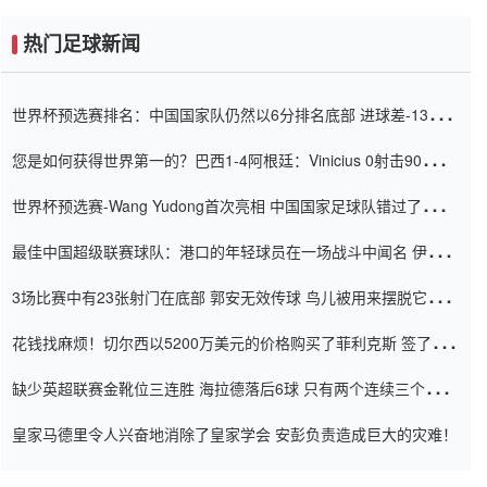
热门足球新闻
世界杯预选赛排名：中国国家队仍然以6分排名底部 进球差-13令人
震惊
您是如何获得世界第一的？巴西1-4阿根廷：Vinicius 0射击90分钟
内
世界杯预选赛-Wang Yudong首次亮相 中国国家足球队错过了世界
杯0-2
最佳中国超级联赛球队：港口的年轻球员在一场战斗中闻名 伊万放
弃了泰桑（Taishan）
3场比赛中有23张射门在底部 郭安无效传球 鸟儿被用来摆脱它
Setien痴迷于三名后卫
花钱找麻烦！切尔西以5200万美元的价格购买了菲利克斯 签了7年
并在半年内租了夏窗口
缺少英超联赛金靴位三连胜 海拉德落后6球 只有两个连续三个连续
三靴
皇家马德里令人兴奋地消除了皇家学会 安彭负责造成巨大的灾难！