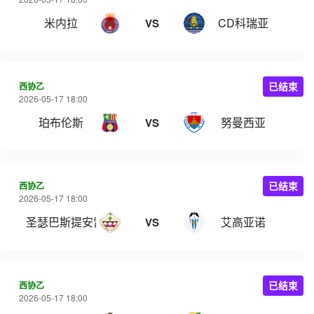
米内拉
CD科瑞亚
VS
西协乙
已结束
2026-05-17 18:00
珀布伦斯
努曼西亚
VS
西协乙
已结束
2026-05-17 18:00
圣瑟巴斯提安雷耶斯
艾高亚诺
VS
西协乙
已结束
2026-05-17 18:00