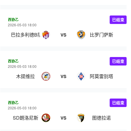
西协乙
已结束
2026-05-03 18:00
巴拉多利德B队
比罗门萨斯
VS
西协乙
已结束
2026-05-03 18:00
木提维拉
阿莫雷别塔
VS
西协乙
已结束
2026-05-03 18:00
SD朗洛尼斯
图德拉诺
VS