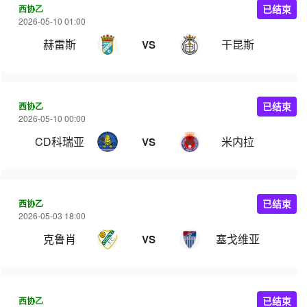
西协乙
已结束
2026-05-10 01:00
赫雷斯
干昆斯
VS
西协乙
已结束
2026-05-10 00:00
CD科瑞亚
米内拉
VS
西协乙
已结束
2026-05-03 18:00
克鲁肖
塞戈维亚
VS
西协乙
已结束