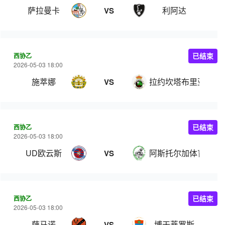
萨拉曼卡
利阿达
VS
西协乙
已结束
2026-05-03 18:00
施萃娜
拉约坎塔布里亚
VS
西协乙
已结束
2026-05-03 18:00
UD欧云斯
阿斯托尔加体育会
VS
西协乙
已结束
2026-05-03 18:00
萨马诺
博干蒂罗斯
VS