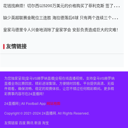
花钱找麻烦！切尔西以5200万美元的价格购买了菲利克斯 签了7年
并在半年内租了夏窗口
缺少英超联赛金靴位三连胜 海拉德落后6球 只有两个连续三个连续
三靴
皇家马德里令人兴奋地消除了皇家学会 安彭负责造成巨大的灾难！
友情链接
为您独家呈现[皇马VS赫罗纳直播]全程在线直播视频，支持皇马VS赫罗纳
直播全场比赛回放、精彩进球集锦，方便随时回看。平台提供高清、无插
件观看，确保流畅、稳定的观赛体验，让您不错过任何精彩瞬间。更多精
彩赛事内容尽在24直播网！
24直播网 | All Football App
网站地图
Copyright © 2021-2024 24直播网. All Rights Reserved.
友情链接
百度
腾讯
新浪
淘宝