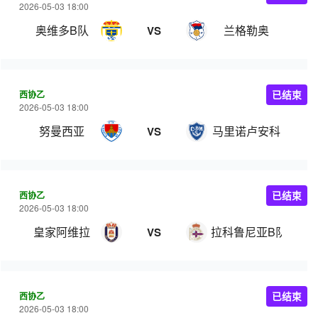
2026-05-03 18:00
奥维多B队
兰格勒奥
VS
西协乙
已结束
2026-05-03 18:00
努曼西亚
马里诺卢安科
VS
西协乙
已结束
2026-05-03 18:00
皇家阿维拉
拉科鲁尼亚B队
VS
西协乙
已结束
2026-05-03 18:00