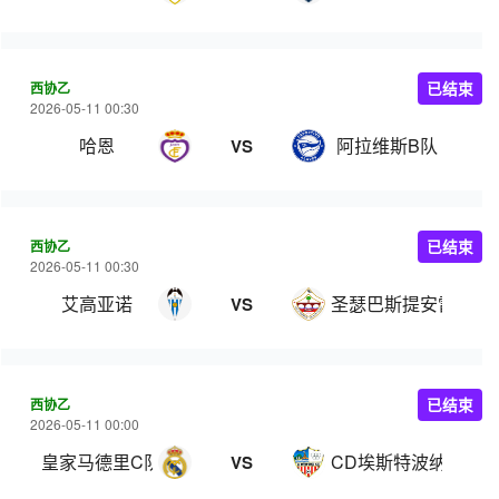
西协乙
已结束
2026-05-11 00:30
哈恩
阿拉维斯B队
VS
西协乙
已结束
2026-05-11 00:30
艾高亚诺
圣瑟巴斯提安雷耶斯
VS
西协乙
已结束
2026-05-11 00:00
皇家马德里C队
CD埃斯特波纳
VS