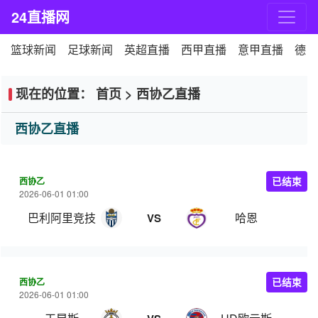
24直播网
篮球新闻
足球新闻
英超直播
西甲直播
意甲直播
德甲
现在的位置：
首页
>
西协乙直播
西协乙直播
西协乙
已结束
2026-06-01 01:00
巴利阿里竞技
哈恩
VS
西协乙
已结束
2026-06-01 01:00