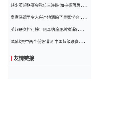
缺少英超联赛金靴位三连胜 海拉德落后6球
窗口
只有两个连续三个连续三靴
皇家马德里令人兴奋地消除了皇家学会 安
彭负责造成巨大的灾难！
英超联赛排行榜：阿森纳追逐利物浦9分 曼
联连续三件坏事
3场比赛中两个低级错误 中国超级联赛的前
守门员很老 是时候让位了 最好的继任者出
现
友情链接