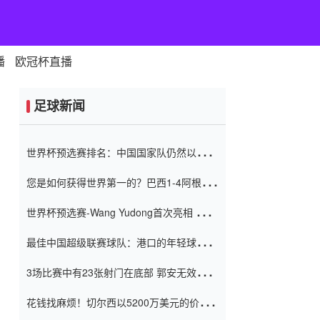
播
欧冠杯直播
足球新闻
世界杯预选赛排名：中国国家队仍然以6分
排名底部 进球差-13令人震惊
您是如何获得世界第一的？巴西1-4阿根
廷：Vinicius 0射击90分钟内
世界杯预选赛-Wang Yudong首次亮相 中国
国家足球队错过了世界杯0-2
最佳中国超级联赛球队：港口的年轻球员在
一场战斗中闻名 伊万放弃了泰桑
3场比赛中有23张射门在底部 郭安无效传球
（Taishan）
鸟儿被用来摆脱它 Setien痴迷于三名后卫
花钱找麻烦！切尔西以5200万美元的价格
购买了菲利克斯 签了7年 并在半年内租了夏