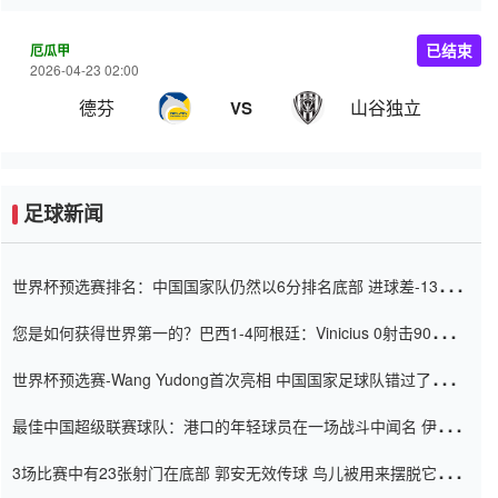
厄瓜甲
已结束
2026-04-23 02:00
德芬
山谷独立
VS
足球新闻
世界杯预选赛排名：中国国家队仍然以6分排名底部 进球差-13令人
震惊
您是如何获得世界第一的？巴西1-4阿根廷：Vinicius 0射击90分钟
内
世界杯预选赛-Wang Yudong首次亮相 中国国家足球队错过了世界
杯0-2
最佳中国超级联赛球队：港口的年轻球员在一场战斗中闻名 伊万放
弃了泰桑（Taishan）
3场比赛中有23张射门在底部 郭安无效传球 鸟儿被用来摆脱它
Setien痴迷于三名后卫