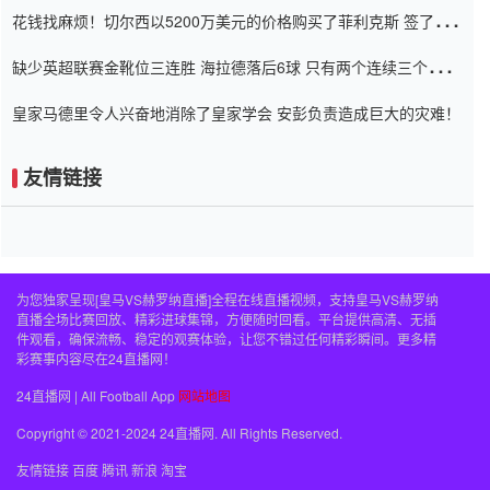
花钱找麻烦！切尔西以5200万美元的价格购买了菲利克斯 签了7年
并在半年内租了夏窗口
缺少英超联赛金靴位三连胜 海拉德落后6球 只有两个连续三个连续
三靴
皇家马德里令人兴奋地消除了皇家学会 安彭负责造成巨大的灾难！
友情链接
为您独家呈现[皇马VS赫罗纳直播]全程在线直播视频，支持皇马VS赫罗纳
直播全场比赛回放、精彩进球集锦，方便随时回看。平台提供高清、无插
件观看，确保流畅、稳定的观赛体验，让您不错过任何精彩瞬间。更多精
彩赛事内容尽在24直播网！
24直播网 | All Football App
网站地图
Copyright © 2021-2024 24直播网. All Rights Reserved.
友情链接
百度
腾讯
新浪
淘宝