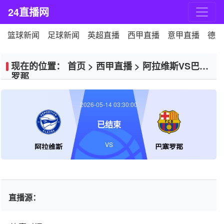
24直播网
篮球新闻
足球新闻
英超直播
西甲直播
意甲直播
德甲
现在的位置：
首页
>
西甲直播
>
阿拉维斯VS巴塞
罗那
2026-05-14 03:30:00
已结束
VS
阿拉维斯
巴塞罗那
直播源：