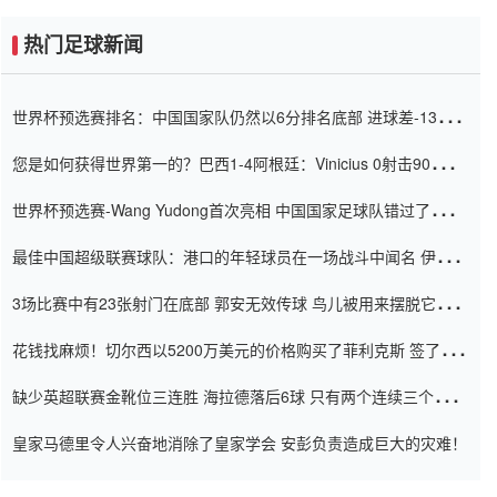
热门足球新闻
世界杯预选赛排名：中国国家队仍然以6分排名底部 进球差-13令人
震惊
您是如何获得世界第一的？巴西1-4阿根廷：Vinicius 0射击90分钟
内
世界杯预选赛-Wang Yudong首次亮相 中国国家足球队错过了世界
杯0-2
最佳中国超级联赛球队：港口的年轻球员在一场战斗中闻名 伊万放
弃了泰桑（Taishan）
3场比赛中有23张射门在底部 郭安无效传球 鸟儿被用来摆脱它
Setien痴迷于三名后卫
花钱找麻烦！切尔西以5200万美元的价格购买了菲利克斯 签了7年
并在半年内租了夏窗口
缺少英超联赛金靴位三连胜 海拉德落后6球 只有两个连续三个连续
三靴
皇家马德里令人兴奋地消除了皇家学会 安彭负责造成巨大的灾难！